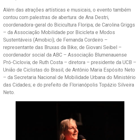
Além das atrações artísticas e musicais, o evento também
contou com palestras de abertura: de Ana Destri,
coordenadora-geral do Bicicultura Floripa; de Carolina Griggs
– da Associação Mobilidade por Bicicleta e Modos
Sustentáveis (Amobici); de Fernanda Cordeiro –
representante das Bruxas da Bike; de Giovani Seibel –
coordenador social da ABC – Associação Blumenauense
Pró-Ciclovia; de Ruth Costa – diretora – presidente da UCB –
União de Ciclistas do Brasil; de Antônio Maria Espósito Neto
– da Secretaria Nacional de Mobilidade Urbana do Ministério
das Cidades; e do prefeito de Florianópolis Topázio Silveira
Neto.