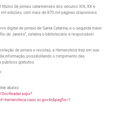
títulos de jornais catarinenses dos séculos XIX, XX e
0 mil edições, com mais de 870 mil páginas disponíveis
vo digital de jornais de Santa Catarina, e o segunda maior
Rio de Janeiro”, celebra o bibliotecário e responsável
coleção de jornais e revistas, a Hemeroteca traz em sua
l da informação, possibilitando o rompimento das
 públicos gratuitos.
o:
ink abaixo:
er/DocReader.aspx?
hemeroteca.ciasc.sc.gov.br&pagfis=1