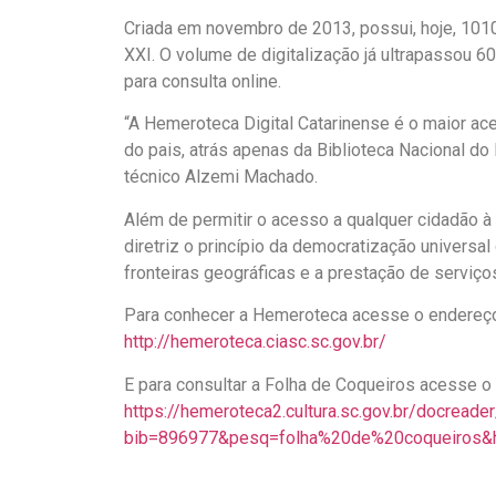
Criada em novembro de 2013, possui, hoje, 1010 
XXI. O volume de digitalização já ultrapassou 6
para consulta online.
“A Hemeroteca Digital Catarinense é o maior acer
do pais, atrás apenas da Biblioteca Nacional do 
técnico Alzemi Machado.
Além de permitir o acesso a qualquer cidadão à 
diretriz o princípio da democratização universa
fronteiras geográficas e a prestação de serviços
Para conhecer a Hemeroteca acesse o endereç
http://hemeroteca.ciasc.sc.gov.br/
E para consultar a Folha de Coqueiros acesse o l
https://hemeroteca2.cultura.sc.gov.br/docread
bib=896977&pesq=folha%20de%20coqueiros&hf=