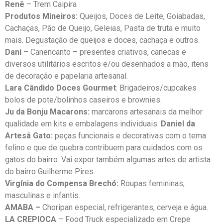
Renê
– Trem Caipira
Produtos Mineiros:
Queijos, Doces de Leite, Goiabadas,
Cachaças, Pão de Queijo, Geleias, Pasta de truta e muito
mais. Degustação de queijos e doces, cachaça e outros.
Dani
– Canencanto – presentes criativos, canecas e
diversos utilitários escritos e/ou desenhados a mão, itens
de decoração e papelaria artesanal.
Lara Cândido Doces Gourmet
: Brigadeiros/cupcakes
bolos de pote/bolinhos caseiros e brownies.
Ju da Bonju Macarons:
marcarons artesanais da melhor
qualidade em kits e embalagens individuais.
Daniel da
Artesâ Gato:
peças funcionais e decorativas com o tema
felino e que de quebra contribuem para cuidados com os
gatos do bairro. Vai expor também algumas artes de artista
do bairro Guilherme Pires.
Virgínia do Compensa Brechó:
Roupas femininas,
masculinas e infantis.
AMABA –
Choripan especial, refrigerantes, cerveja e água.
LA CREPIOCA
– Food Truck especializado em Crepe