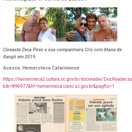
Cineasta Zeca Pires e sua companheira Cris com Mana de
Xangô em 2019.
Acesso: Hemeroteca Catarinense
https://hemeroteca2.cultura.sc.gov.br/docreader/DocReader.a
bib=896977&hf=hemeroteca.ciasc.sc.gov.br&pagfis=1