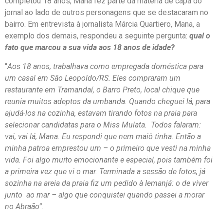
completou 18 anos, Mana fez parte da matéria de capa do
jornal ao lado de outros personagens que se destacaram no
bairro. Em entrevista à jornalista Márcia Quartiero, Mana, a
exemplo dos demais, respondeu a seguinte pergunta:
qual o
fato que marcou a sua vida aos 18 anos de idade?
“
Aos 18 anos, trabalhava como empregada doméstica para
um casal em São Leopoldo/RS. Eles compraram um
restaurante em Tramandaí, o Barro Preto, local chique que
reunia muitos adeptos da umbanda. Quando cheguei lá, para
ajudá-los na cozinha, estavam tirando fotos na praia para
selecionar candidatas para o Miss Mulata. Todos falaram:
vai, vai lá, Mana. Eu respondi que nem maiô tinha. Então a
minha patroa emprestou um – o primeiro que vesti na minha
vida. Foi algo muito emocionante e especial, pois também foi
a primeira vez que vi o mar. Terminada a sessão de fotos, já
sozinha na areia da praia fiz um pedido à Iemanjá: o de viver
junto ao mar – algo que conquistei quando passei a morar
no Abraão”.