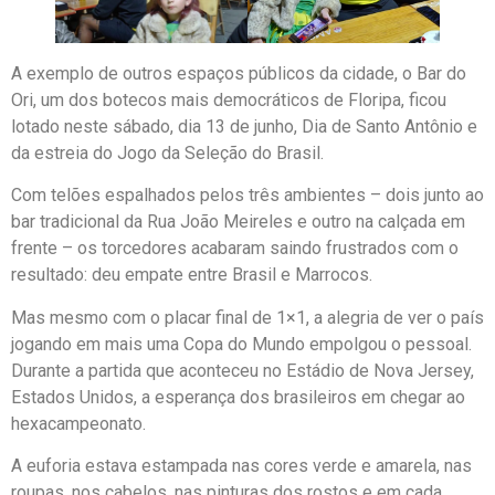
A exemplo de outros espaços públicos da cidade, o Bar do
Ori, um dos botecos mais democráticos de Floripa, ficou
lotado neste sábado, dia 13 de junho, Dia de Santo Antônio e
da estreia do Jogo da Seleção do Brasil.
Com telões espalhados pelos três ambientes – dois junto ao
bar tradicional da Rua João Meireles e outro na calçada em
frente – os torcedores acabaram saindo frustrados com o
resultado: deu empate entre Brasil e Marrocos.
Mas mesmo com o placar final de 1×1, a alegria de ver o país
jogando em mais uma Copa do Mundo empolgou o pessoal.
Durante a partida que aconteceu no Estádio de Nova Jersey,
Estados Unidos, a esperança dos brasileiros em chegar ao
hexacampeonato.
A euforia estava estampada nas cores verde e amarela, nas
roupas, nos cabelos, nas pinturas dos rostos e em cada