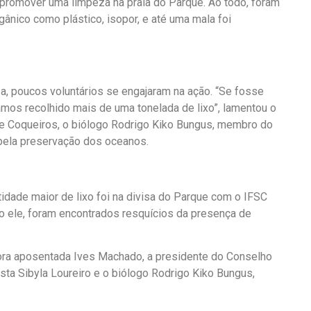
promover uma limpeza na praia do Parque. Ao todo, foram
gânico como plástico, isopor, e até uma mala foi
a, poucos voluntários se engajaram na ação. “Se fosse
mos recolhido mais de uma tonelada de lixo”, lamentou o
e Coqueiros, o biólogo Rodrigo Kiko Bungus, membro do
 pela preservação dos oceanos.
idade maior de lixo foi na divisa do Parque com o IFSC
ndo ele, foram encontrados resquícios da presença de
ora aposentada Ives Machado, a presidente do Conselho
ista Sibyla Loureiro e o biólogo Rodrigo Kiko Bungus,