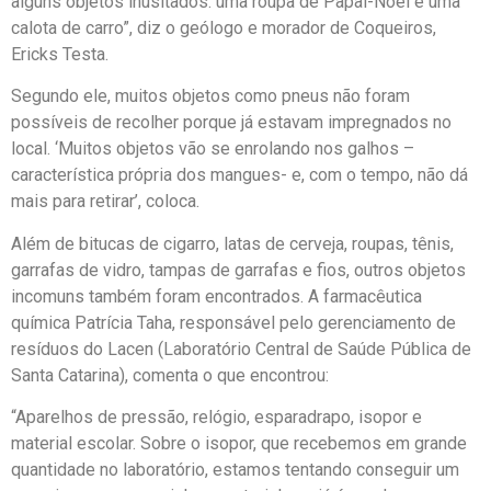
alguns objetos inusitados: uma roupa de Papai-Noel e uma
calota de carro”, diz o geólogo e morador de Coqueiros,
Ericks Testa.
Segundo ele, muitos objetos como pneus não foram
possíveis de recolher porque já estavam impregnados no
local. ‘Muitos objetos vão se enrolando nos galhos –
característica própria dos mangues- e, com o tempo, não dá
mais para retirar’, coloca.
Além de bitucas de cigarro, latas de cerveja, roupas, tênis,
garrafas de vidro, tampas de garrafas e fios, outros objetos
incomuns também foram encontrados. A farmacêutica
química Patrícia Taha, responsável pelo gerenciamento de
resíduos do Lacen (Laboratório Central de Saúde Pública de
Santa Catarina), comenta o que encontrou:
“Aparelhos de pressão, relógio, esparadrapo, isopor e
material escolar. Sobre o isopor, que recebemos em grande
quantidade no laboratório, estamos tentando conseguir um