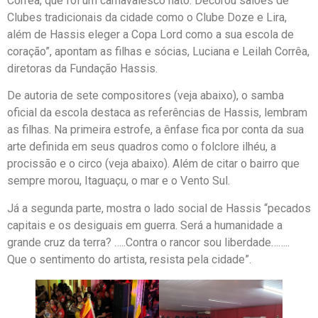
Corrêa, que foi um carnavalesco nato. Decorou salões de
Clubes tradicionais da cidade como o Clube Doze e Lira,
além de Hassis eleger a Copa Lord como a sua escola de
coração”, apontam as filhas e sócias, Luciana e Leilah Corrêa,
diretoras da Fundação Hassis.
De autoria de sete compositores (veja abaixo), o samba
oficial da escola destaca as referências de Hassis, lembram
as filhas. Na primeira estrofe, a ênfase fica por conta da sua
arte definida em seus quadros como o folclore ilhéu, a
procissão e o circo (veja abaixo). Além de citar o bairro que
sempre morou, Itaguaçu, o mar e o Vento Sul.
Já a segunda parte, mostra o lado social de Hassis “pecados
capitais e os desiguais em guerra. Será a humanidade a
grande cruz da terra? …..Contra o rancor sou liberdade……..
Que o sentimento do artista, resista pela cidade”.