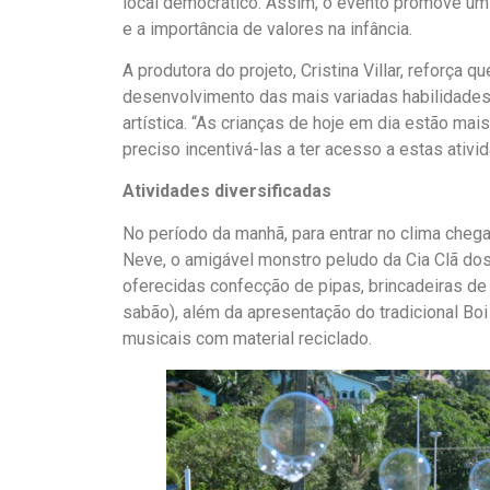
local democrático. Assim, o evento promove um 
e a importância de valores na infância.
A produtora do projeto, Cristina Villar, reforça 
desenvolvimento das mais variadas habilidades na
artística. “As crianças de hoje em dia estão m
preciso incentivá-las a ter acesso a estas ativ
Atividades diversificadas
No período da manhã, para entrar no clima ch
Neve, o amigável monstro peludo da Cia Clã dos 
oferecidas confecção de pipas, brincadeiras de 
sabão), além da apresentação do tradicional Bo
musicais com material reciclado.