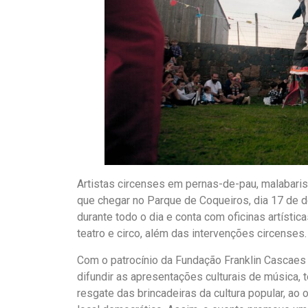
Artistas circenses em pernas-de-pau, malabaris
que chegar no Parque de Coqueiros, dia 17 de d
durante todo o dia e conta com oficinas artísti
teatro e circo, além das intervenções circenses
Com o patrocínio da Fundação Franklin Cascaes e
difundir as apresentações culturais de música, t
resgate das brincadeiras da cultura popular, ao