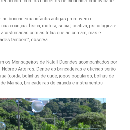
reencontro com os conceitos de cidadania, coletividade
que as brincadeiras infantis antigas promovem o
s crianças: física, motora, social, criativa, psicológica e
ais acostumadas com as telas que as cercam, mas é
idades também”, observa.
egam os Mensageiros de Natal! Duendes acompanhados por
Nobres Arteiros. Dentre as brincadeiras e oficinas serão
rua (corda, bolinhas de gude, jogos populares, bolhas de
i de Mamão, brincadeiras de ciranda e instrumentos