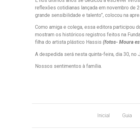
E
nos últimos anos se dedicou a escrever livros
reflexões cotidianas lançada em novembro de 20
grande sensibilidade e talento”, colocou na apre
Como amiga e colega, essa editora participou 
mostram os históricos registros feitos na Fund
filha do artista plástico Hassis
(fotos- Moura es
A despedida será nesta quinta-feira, dia 30, no 
Nossos sentimentos à família.
Inicial
Guia