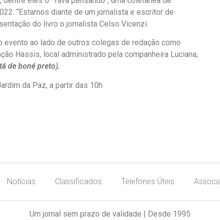
, dentre eles o “Tava pensando”, uma coletânea de
22. “Estamos diante de um jornalista e escritor de
sentação do livro o jornalista Celso Vicenzi.
do evento ao lado de outros colegas de redação como
ação Hassis, local administrado pela companheira Luciana,
tá de boné preto).
Jardim da Paz, a partir das 10h
Notícias
Classificados
Telefones Úteis
Associ
Um jornal sem prazo de validade | Desde 1995