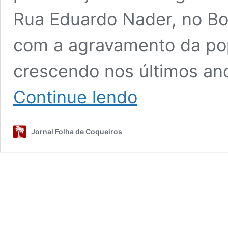
Rua Eduardo Nader, no B
com a agravamento da po
crescendo nos últimos an
Cresce
Continue lendo
a
população
de
Jornal Folha de Coqueiros
gatos
no
Bom
Abrigo.
Problema
é
antigo
e
já
ocupa