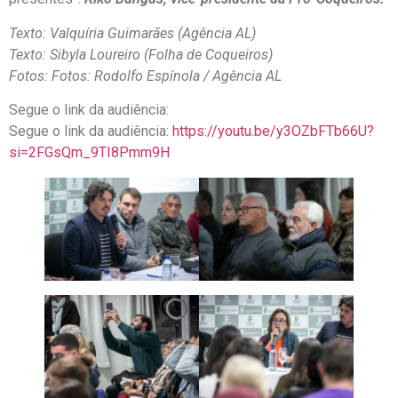
Texto: Valquíria Guimarães (Agência AL)
Texto: Sibyla Loureiro (Folha de Coqueiros)
Fotos: Fotos: Rodolfo Espínola / Agência AL
Segue o link da audiência:
Segue o link da audiência:
https://youtu.be/y3OZbFTb66U?
si=2FGsQm_9TI8Pmm9H