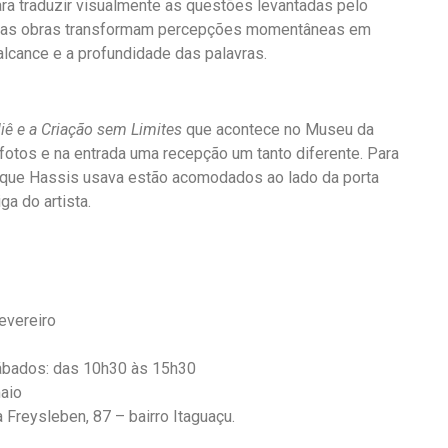
para traduzir visualmente as questões levantadas pelo
 Suas obras transformam percepções momentâneas em
lcance e a profundidade das palavras.
liê e a Criação sem Limites
que acontece no Museu da
fotos e na entrada uma recepção um tanto diferente. Para
s que Hassis usava estão acomodados ao lado da porta
iga do artista.
evereiro
ábados: das 10h30 às 15h30
maio
 Freysleben, 87 – bairro Itaguaçu.